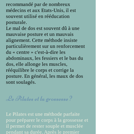
recommandé par de nombreux
médecins et aux Etats-Unis, il est
souvent utilisé en rééducation
posturale.
Le mal de dos est souvent dû à une
mauvaise posture et un mauvais
alignement. Cette méthode insiste
particulièrement sur un renforcement
du « centre » c'est-à-dire les
abdominaux, les fessiers et le bas du
dos, elle allonge les muscles,
rééquilibre le corps et corrige la
posture. En général, les maux de dos
sont soulagés.
Le Pilates et la grossesse ?
Le Pilates est une méthode parfaite
pour préparer le corps à la grossesse et
il permet de rester souple et musclée
pendant sa durée. Après le premier