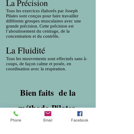
La Précision
Tous les exercices élaborés par Joseph
Pilates sont conçus pour faire travailler
différents groupes musculaires avec une
grande précision. Cette précision est
l’aboutissement du centrage, de la
concentration et du contrôle.
La Fluidité
Tous les mouvements sont effectués sans à-
coups, de façon calme et posée, en
coordination avec la respiration.
Bien faits de la
méthode
Pilates
Phone
Email
Facebook
Amélioration de la posture, trouvant le
bon équilibre entre force et souplesse,
Un corps libre de stress et de tension.