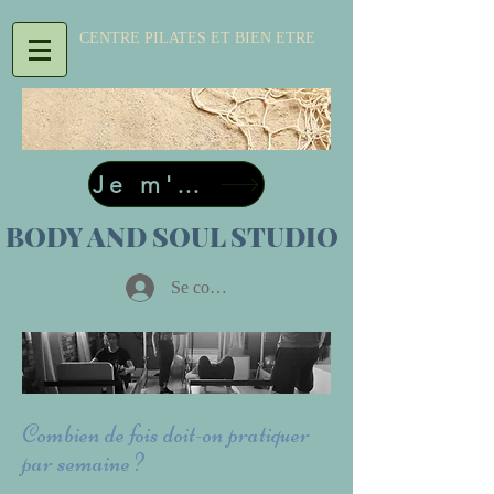
CENTRE PILATES ET BIEN ETRE
Je m'inscris
BODY AND SOUL STUDIO
Se connecter
Combien de fois doit-on pratiquer
par semaine ?